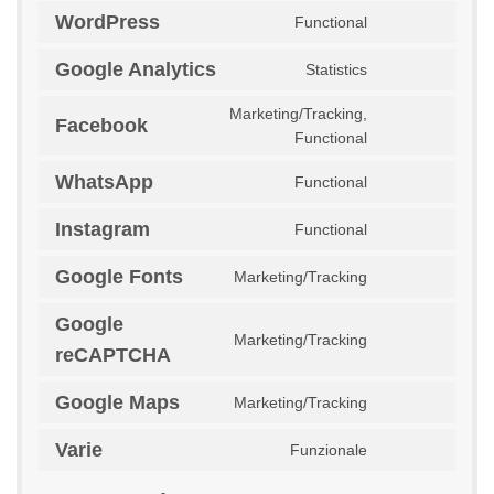
woocommerce
to
WordPress
Functional
service
Consent
complianz
to
Google Analytics
Statistics
service
Consent
wordpress
to
Marketing/Tracking,
service
Facebook
Consent
Functional
google-
to
analytics
service
WhatsApp
Functional
Consent
facebook
to
Instagram
Functional
service
Consent
whatsapp
to
Google Fonts
Marketing/Tracking
service
Consent
instagram
to
Google
service
Marketing/Tracking
Consent
google-
reCAPTCHA
to
fonts
service
Google Maps
Marketing/Tracking
Consent
google-
to
recaptcha
Varie
Funzionale
service
Consent
google-
to