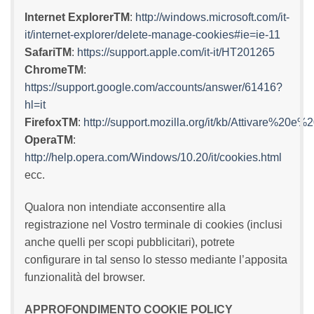
Internet ExplorerTM
:
http://windows.microsoft.com/it-
it/internet-explorer/delete-manage-cookies#ie=ie-11
SafariTM
:
https://support.apple.com/it-it/HT201265
ChromeTM
:
https://support.google.com/accounts/answer/61416?
hl=it
FirefoxTM
:
http://support.mozilla.org/it/kb/Attivare%20e
OperaTM
:
http://help.opera.com/Windows/10.20/it/cookies.html
ecc.
Qualora non intendiate acconsentire alla
registrazione nel Vostro terminale di cookies (inclusi
anche quelli per scopi pubblicitari), potrete
configurare in tal senso lo stesso mediante l’apposita
funzionalità del browser.
APPROFONDIMENTO COOKIE POLICY