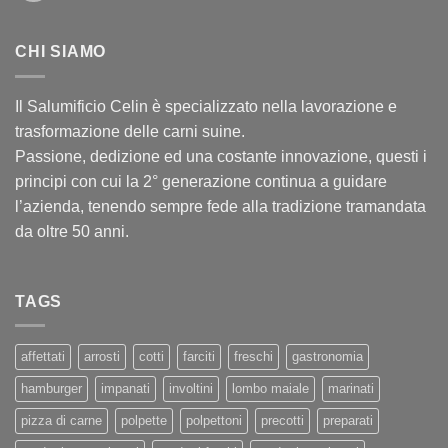
CHI SIAMO
Il Salumificio Celin è specializzato nella lavorazione e
trasformazione delle carni suine.
Passione, dedizione ed una costante innovazione, questi i
principi con cui la 2° generazione continua a guidare
l’azienda, tenendo sempre fede alla tradizione tramandata
da oltre 50 anni.
TAGS
affettati
arrosti
cotti
farciti
freschi
gastronomia
hamburger
impanati
involtini
lombo maiale
marinati
pizza di carne
polpette
polpettoni
precotti
preparati